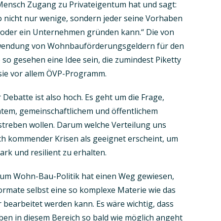
r Mensch Zugang zu Privateigentum hat und sagt:
wo nicht nur wenige, sondern jeder seine Vorhaben
n oder ein Unternehmen gründen kann.“ Die von
erwendung von Wohnbauförderungsgeldern für den
o gesehen eine Idee sein, die zumindest Piketty
t sie vor allem ÖVP-Programm.
 Debatte ist also hoch. Es geht um die Frage,
atem, gemeinschaftlichem und öffentlichem
nstreben wollen. Darum welche Verteilung uns
ch kommender Krisen als geeignet erscheint, um
rk und resilient zu erhalten.
um Wohn-Bau-Politik hat einen Weg gewiesen,
ormate selbst eine so komplexe Materie wie das
 bearbeitet werden kann. Es wäre wichtig, dass
ben in diesem Bereich so bald wie möglich angeht