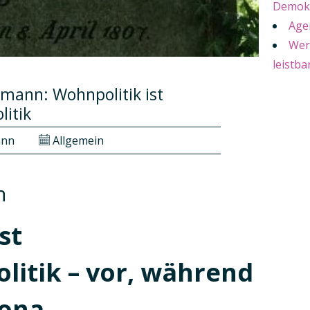
Demokr
Age
Wer
leistb
mann: Wohnpolitik ist
litik
ann
Allgemein
n
st
litik – vor, während
rona