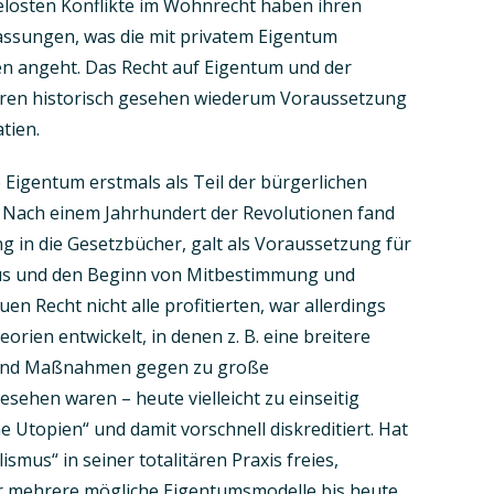
elösten Konflikte im Wohnrecht haben ihren
assungen, was die mit privatem Eigentum
en angeht. Das Recht auf Eigentum und der
aren historisch gesehen wiederum Voraussetzung
tien.
 Eigentum erstmals als Teil der bürgerlichen
t. Nach einem Jahrhundert der Revolutionen fand
g in die Gesetzbücher, galt als Voraussetzung für
us und den Beginn von Mitbestimmung und
n Recht nicht alle profitierten, war allerdings
rien entwickelt, in denen z. B. eine breitere
 und Maßnahmen gegen zu große
ehen waren – heute vielleicht zu einseitig
e Utopien“ und damit vorschnell diskreditiert. Hat
ismus“ in seiner totalitären Praxis freies,
r mehrere mögliche Eigentumsmodelle bis heute