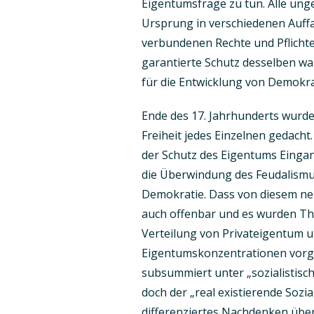
Eigentumsfrage zu tun. Alle ung
Ursprung in verschiedenen Auff
verbundenen Rechte und Pflicht
garantierte Schutz desselben w
für die Entwicklung von Demokra
Ende des 17. Jahrhunderts wurde
Freiheit jedes Einzelnen gedach
der Schutz des Eigentums Eingan
die Überwindung des Feudalism
Demokratie. Dass von diesem neue
auch offenbar und es wurden Theo
Verteilung von Privateigentum
Eigentumskonzentrationen vorges
subsummiert unter „sozialistisch
doch der „real existierende Sozial
differenziertes Nachdenken übe