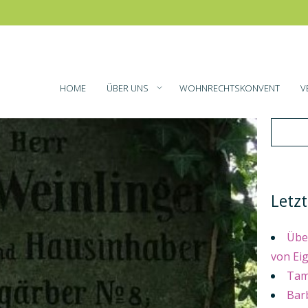
HOME
ÜBER UNS
WOHNRECHTSKONVENT
V
Letzt
Übe
von Ei
Tama
Bar